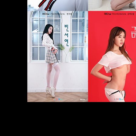
• BBstar
• Girls
• Miss BB
• Photobook
• SiYoon
• 그라비아
• 로리타
• 
오
• 스튜디오촬영
• 시스루볼레로
• 시윤
• 신부컨셉
• 아이돌
• 아이돌화