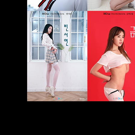
• BBstar
• Girls
• Miss BB
• Photobook
• SiYoon
• 그라비아
• 로리타
• 
스쿨룩
• 스쿨룩블라우스
• 스튜디오
• 스튜디오촬영
• 시윤
• 아이돌
• 아