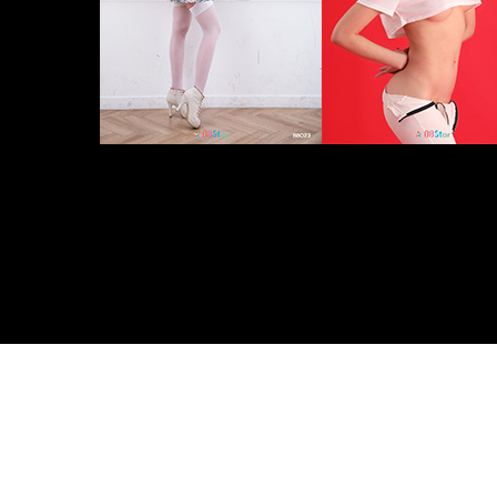
• BBstar
• Girls
• Photobook
• SiYoon
• 모델
• 모텔촬영
• 미스비비
• 뷰티
사
• 연예인화보집
• 원피스
• 청순
• 체크무늬
• 큐티
• 타탄체크
• 화보
• 