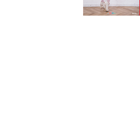
bbstar
photobook
sunyoung
모