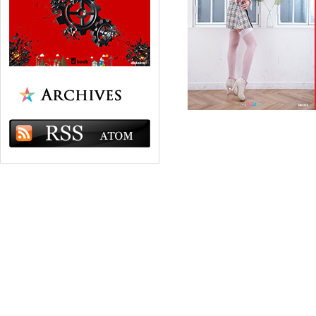
BBstar
Photoboo
델
뷰티
비비스타
스튜디오촬영
아
원피스
청순
큐티