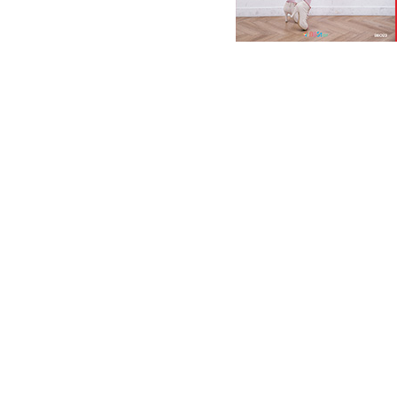
Music
Opera
Sta
iphone
itunes
mag
갈라 콘서트
객석
리아 칼라스
마하
박경준
박경준의
트잡지
스테이지
폰
아이폰용
안드
북
전국음악콩쿠
이스토어
피가로의