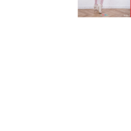
BODY
Hyejin
Mis
iphone
item
itune
school look
schoo
구글
동양미
모델
비몰
비비스타
성
아이템
아이템목
안드로이드
유료
녀
초미니스커트
침대컨셉
크롭
크
사진
한복출사
한