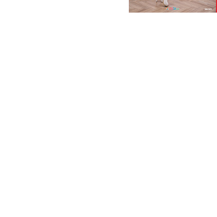
CiCi
G-string
app
appstore
bbsta
구글
금비
란제리
무료화보
베드
아이튠즈
아이패드
아이폰
아이