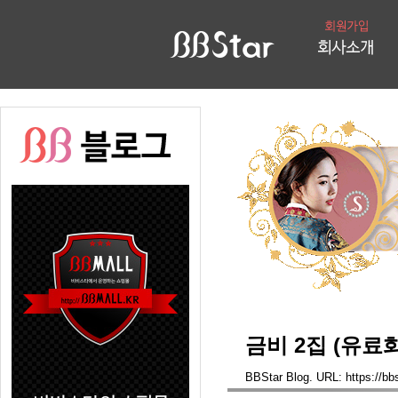
금비 2집 (유료
BBStar Blog. URL: https://bbs